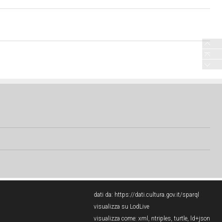
dati da:
https://dati.cultura.gov.it/sparql
visualizza su LodLive
visualizza come:
xml
,
ntriples
,
turtle
,
ld+json