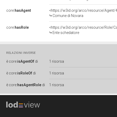
core:
hasAgent
<https://w3id.org/arco/resource/Agen
Comune di Novara
core:
hasRole
<https://w3id.org/arco/resource/Role/C
Ente schedatore
RELAZIONI INVERSE
è
core:
isAgentOf
di
1 risorsa
è
core:
isRoleOf
di
1 risorsa
è
core:
hasAgentRole
di
1 risorsa