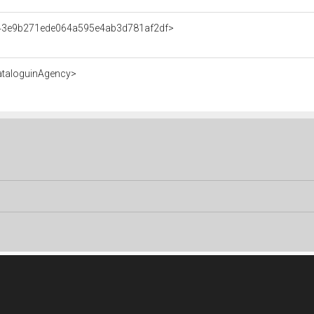
t/43e9b271ede064a595e4ab3d781af2df>
ataloguinAgency>