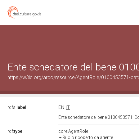
Ente schedatore del bene 01
https://w3id.org/arco/resource/AgentRole/0100453571-cat
rdfs:
label
EN
IT
Ente schedatore del bene 0100453571: 
rdf:
type
core:AgentRole
Ruolo ricoperto da agente