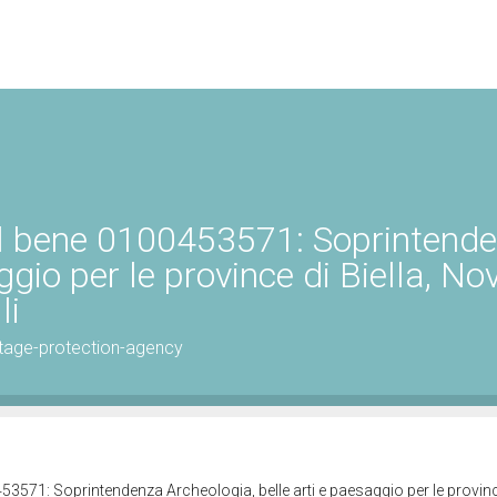
el bene 0100453571: Soprintend
ggio per le province di Biella, No
li
tage-protection-agency
53571: Soprintendenza Archeologia, belle arti e paesaggio per le provinc