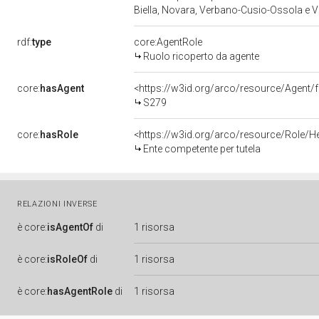
Biella, Novara, Verbano-Cusio-Ossola e Ve
rdf:
type
core:AgentRole
Ruolo ricoperto da agente
core:
hasAgent
<https://w3id.org/arco/resource/Agen
S279
core:
hasRole
<https://w3id.org/arco/resource/Role/H
Ente competente per tutela
RELAZIONI INVERSE
è
core:
isAgentOf
di
1 risorsa
è
core:
isRoleOf
di
1 risorsa
è
core:
hasAgentRole
di
1 risorsa