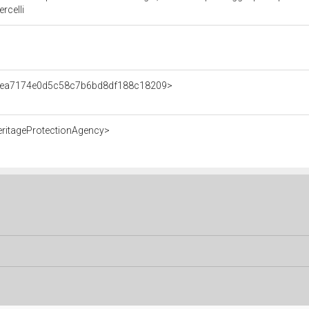
rcelli
t/fea7174e0d5c58c7b6bd8df188c18209>
eritageProtectionAgency>