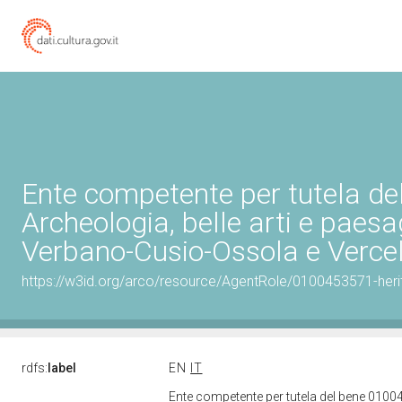
Ente competente per tutela d
Archeologia, belle arti e paesa
Verbano-Cusio-Ossola e Vercel
https://w3id.org/arco/resource/AgentRole/0100453571-heri
rdfs:
label
EN
IT
Ente competente per tutela del bene 01004