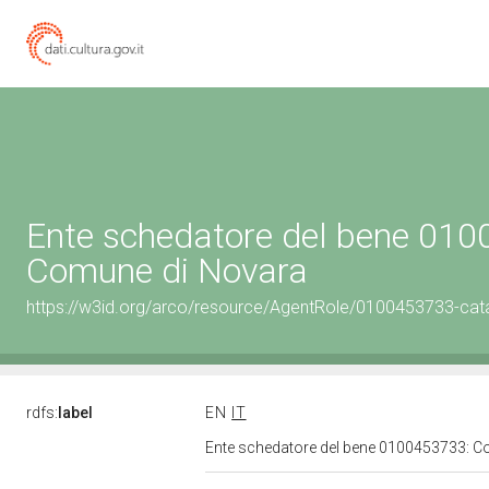
Ente schedatore del bene 01
Comune di Novara
https://w3id.org/arco/resource/AgentRole/0100453733-cat
rdfs:
label
EN
IT
Ente schedatore del bene 0100453733: 