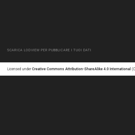
SCARICA LODVIEW PER PUBBLICARE I TUOI DATI
Licensed under
Creative Commons Attribution-ShareAlike 4.0 International
(C