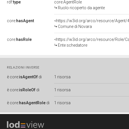
rdf:
type
core:AgentRole
Ruolo ricoperto da agente
core:
hasAgent
<https://w3id.org/arco/resource/Agen
Comune di Novara
core:
hasRole
<https://w3id.org/arco/resource/Role/C
Ente schedatore
RELAZIONI INVERSE
è
core:
isAgentOf
di
1 risorsa
è
core:
isRoleOf
di
1 risorsa
è
core:
hasAgentRole
di
1 risorsa