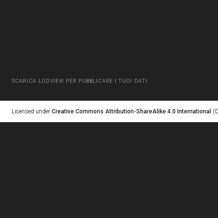
SCARICA LODVIEW PER PUBBLICARE I TUOI DATI
Licensed under
Creative Commons Attribution-ShareAlike 4.0 International
(C