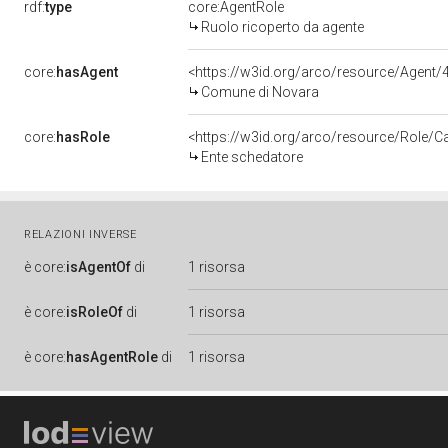
rdf:
type
core:AgentRole
Ruolo ricoperto da agente
core:
hasAgent
<https://w3id.org/arco/resource/Agen
Comune di Novara
core:
hasRole
<https://w3id.org/arco/resource/Role/C
Ente schedatore
RELAZIONI INVERSE
è
core:
isAgentOf
di
1 risorsa
è
core:
isRoleOf
di
1 risorsa
è
core:
hasAgentRole
di
1 risorsa