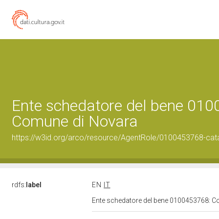
Ente schedatore del bene 01
Comune di Novara
https://w3id.org/arco/resource/AgentRole/0100453768-cat
rdfs:
label
EN
IT
Ente schedatore del bene 0100453768: 