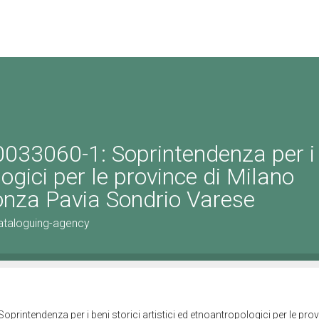
033060-1: Soprintendenza per i
logici per le province di Milano
za Pavia Sondrio Varese
ataloguing-agency
rintendenza per i beni storici artistici ed etnoantropologici per le prov