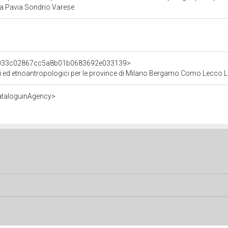
 Pavia Sondrio Varese
nt/033c02867cc5a8b01b0683692e033139>
stici ed etnoantropologici per le province di Milano Bergamo Como Lecc
ataloguinAgency>