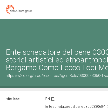
Ente schedatore del bene 0300
storici artistici ed etnoantropo
Bergamo Como Lecco Lodi Mon
https://w3id.org/arco/resource/AgentRole/0300033060-1-c
rdfs:
label
EN
IT
Ente schedatore del bene 0300033060-1: Sop