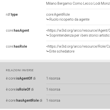
Milano Bergamo Como Lecco Lodi Monza
rdf:
type
core:AgentRole
Ruolo ricoperto da agente
core:
hasAgent
<https://w3id.org/arco/resource/Age
Soprintendenza per i beni storici arti
core:
hasRole
<https://w3id.org/arco/resource/Role/C
Ente schedatore
RELAZIONI INVERSE
è
core:
isAgentOf
di
1 risorsa
è
core:
isRoleOf
di
1 risorsa
è
core:
hasAgentRole
di
1 risorsa