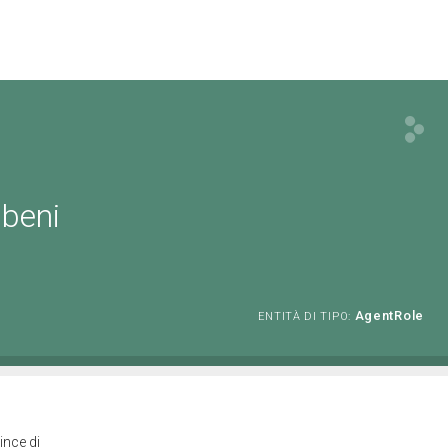
 beni
AgentRole
ENTITÀ DI TIPO:
ince di