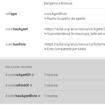
Bergamo e Brescia
rdf:
type
core:AgentRole
Ruolo ricoperto da agente
core:
hasAgent
<https://w3id.org/arco/resource/Age
Soprintendenza Archeologia, belle arti 
core:
hasRole
<https://w3id.org/arco/resource/Role/H
Ente competente per tutela
RELAZIONI INVERSE
è
core:
isAgentOf
di
1 risorsa
è
core:
isRoleOf
di
1 risorsa
è
core:
hasAgentRole
di
1 risorsa