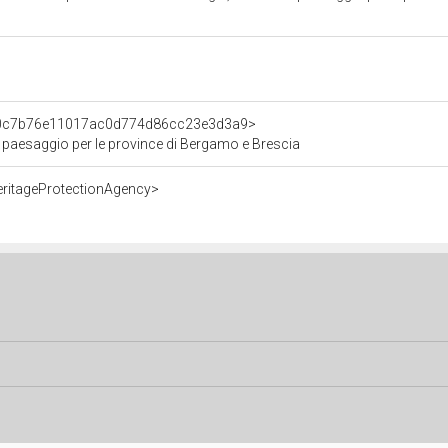
nt/0c7b76e11017ac0d774d86cc23e3d3a9>
e paesaggio per le province di Bergamo e Brescia
eritageProtectionAgency>