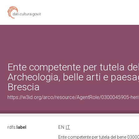
Ente competente per tutela d
Archeologia, belle arti e paes
Brescia
https://w3id.org/arco/resource/AgentRole/0300045905-heri
rdfs:
label
EN
IT
Ente competente per tutela del bene 03000