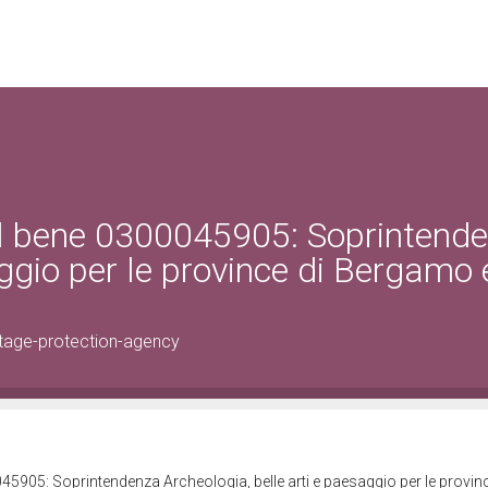
el bene 0300045905: Soprintend
aggio per le province di Bergamo 
tage-protection-agency
45905: Soprintendenza Archeologia, belle arti e paesaggio per le provinc