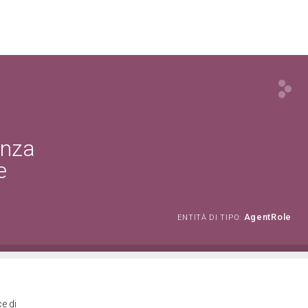
enza
e
AgentRole
ENTITÀ DI TIPO:
e di