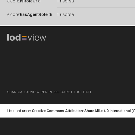
è
core:
isRoleOf
di
1 risorsa
è
core:
hasAgentRole
di
1 risorsa
SCARICA LODVIEW PER PUBBLICARE I TUOI DATI
Licensed under
Creative Commons Attribution-ShareAlike 4.0 International
(C