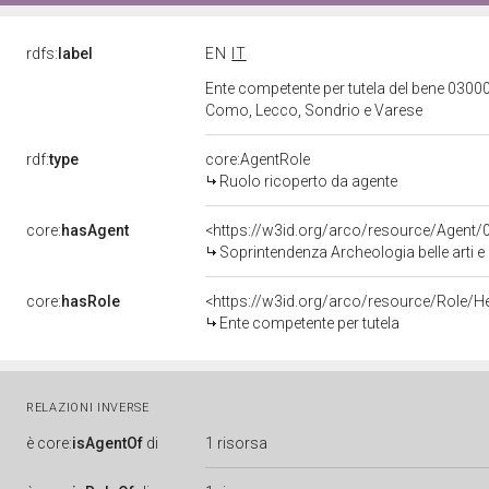
rdfs:
label
EN
IT
Ente competente per tutela del bene 03000
Como, Lecco, Sondrio e Varese
rdf:
type
core:AgentRole
Ruolo ricoperto da agente
core:
hasAgent
<https://w3id.org/arco/resource/Agen
Soprintendenza Archeologia belle arti 
core:
hasRole
<https://w3id.org/arco/resource/Role/H
Ente competente per tutela
RELAZIONI INVERSE
è
core:
isAgentOf
di
1 risorsa