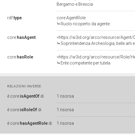
Bergamo e Brescia
rdf:
type
core:AgentRole
Ruolo ricoperto da agente
core:
hasAgent
<https://w3id.org/arco/resource/Age
Soprintendenza Archeologia, belle arti 
core:
hasRole
<https://w3id.org/arco/resource/Role/H
Ente competente per tutela
RELAZIONI INVERSE
è
core:
isAgentOf
di
1 risorsa
è
core:
isRoleOf
di
1 risorsa
è
core:
hasAgentRole
di
1 risorsa