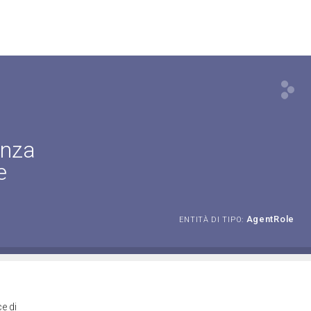
enza
e
AgentRole
ENTITÀ DI TIPO:
e di