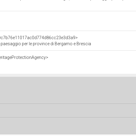
nt/0c7b76e11017ac0d774d86cc23e3d3a9>
e paesaggio per le province di Bergamo e Brescia
eritageProtectionAgency>