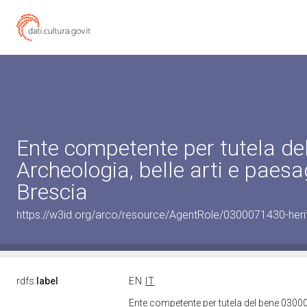
Ente competente per tutela d
Archeologia, belle arti e paes
Brescia
https://w3id.org/arco/resource/AgentRole/0300071430-heri
rdfs:
label
EN
IT
Ente competente per tutela del bene 03000