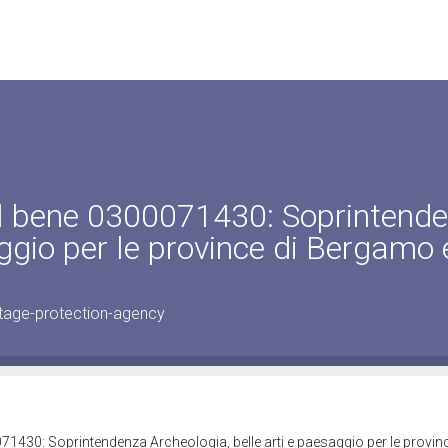
el bene 0300071430: Soprintend
aggio per le province di Bergamo 
tage-protection-agency
71430: Soprintendenza Archeologia, belle arti e paesaggio per le provinc