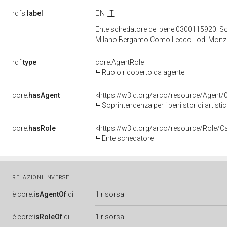
rdfs:
label
EN
IT
Ente schedatore del bene 0300115920: Sopri
Milano Bergamo Como Lecco Lodi Monza
rdf:
type
core:AgentRole
Ruolo ricoperto da agente
core:
hasAgent
<https://w3id.org/arco/resource/Age
Soprintendenza per i beni storici artistici ed
core:
hasRole
<https://w3id.org/arco/resource/Role/C
Ente schedatore
RELAZIONI INVERSE
è
core:
isAgentOf
di
1 risorsa
è
core:
isRoleOf
di
1 risorsa