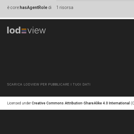
è
core:
hasAgentRole
di
1 risorsa
SCARICA LODVIEW PER PUBBLICARE I TUOI DATI
Licensed under
Creative Commons Attribution-ShareAlike 4.0 International
(C