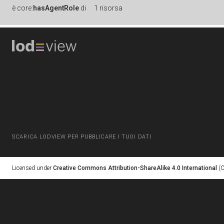
è
core:
hasAgentRole
di
1 risorsa
SCARICA LODVIEW PER PUBBLICARE I TUOI DATI
Licensed under
Creative Commons Attribution-ShareAlike 4.0 International
(C