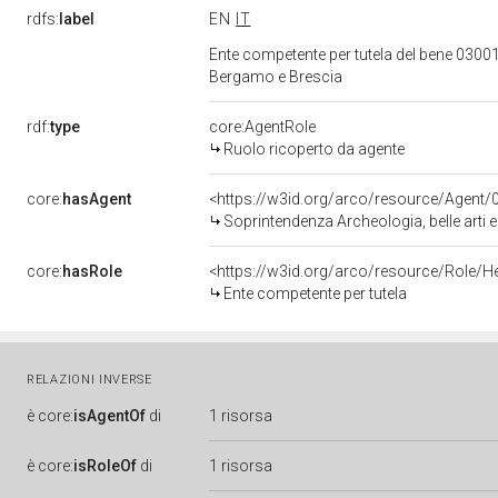
rdfs:
label
EN
IT
Ente competente per tutela del bene 03001
Bergamo e Brescia
rdf:
type
core:AgentRole
Ruolo ricoperto da agente
core:
hasAgent
<https://w3id.org/arco/resource/Age
Soprintendenza Archeologia, belle arti 
core:
hasRole
<https://w3id.org/arco/resource/Role/H
Ente competente per tutela
RELAZIONI INVERSE
è
core:
isAgentOf
di
1 risorsa
è
core:
isRoleOf
di
1 risorsa