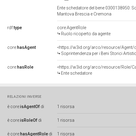
Ente schedatore del bene 0300138950: Sopri
Mantova Brescia e Cremona
rdf:
type
core:AgentRole
Ruolo ricoperto da agente
core:
hasAgent
<https://w3id.org/arco/resource/Agent
Soprintendenza per i Beni Storici Artis
core:
hasRole
<https://w3id.org/arco/resource/Role/C
Ente schedatore
RELAZIONI INVERSE
è
core:
isAgentOf
di
1 risorsa
è
core:
isRoleOf
di
1 risorsa
è
core:
hasAgentRole
di
1 risorsa