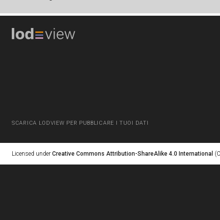
SCARICA LODVIEW PER PUBBLICARE I TUOI DATI
Licensed under
Creative Commons Attribution-ShareAlike 4.0 International
(C