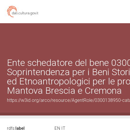
Ente schedatore del bene 03
Soprintendenza per i Beni Storic
ed Etnoantropologici per le pro
Mantova Brescia e Cremona
https://w3id.org/arco/resource/AgentRole/0300138950-cat
rdfs:
label
EN
IT