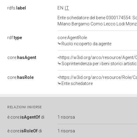
rdfs:
label
EN
IT
Ente schedatore del bene 0300174554: Sopri
Milano Bergamo Como Lecco Lodi Monza
rdf:
type
core:AgentRole
Ruolo ricoperto da agente
core:
hasAgent
<https://w3id.org/arco/resource/Age
Soprintendenza per i beni storici artistici ed
core:
hasRole
<https://w3id.org/arco/resource/Role/C
Ente schedatore
RELAZIONI INVERSE
è
core:
isAgentOf
di
1 risorsa
è
core:
isRoleOf
di
1 risorsa