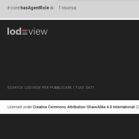
è
core:
hasAgentRole
di
1 risorsa
SCARICA LODVIEW PER PUBBLICARE I TUOI DATI
Licensed under
Creative Commons Attribution-ShareAlike 4.0 International
(C