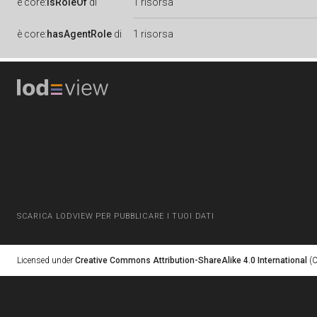
è
core:
isRoleOf
di
1 risorsa
è
core:
hasAgentRole
di
1 risorsa
SCARICA LODVIEW PER PUBBLICARE I TUOI DATI
Licensed under
Creative Commons Attribution-ShareAlike 4.0 International
(C