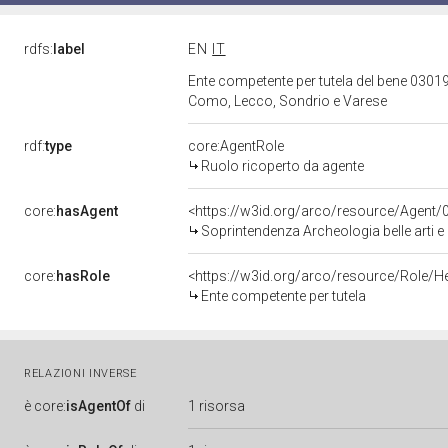
rdfs:
label
EN
IT
Ente competente per tutela del bene 03019
Como, Lecco, Sondrio e Varese
rdf:
type
core:AgentRole
Ruolo ricoperto da agente
core:
hasAgent
<https://w3id.org/arco/resource/Agen
Soprintendenza Archeologia belle arti 
core:
hasRole
<https://w3id.org/arco/resource/Role/H
Ente competente per tutela
RELAZIONI INVERSE
è
core:
isAgentOf
di
1 risorsa