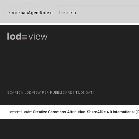
è
core:
hasAgentRole
di
1 risorsa
SCARICA LODVIEW PER PUBBLICARE I TUOI DATI
Licensed under
Creative Commons Attribution-ShareAlike 4.0 International
(C