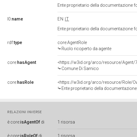
Ente proprietario della documentazione f
l0:
name
EN
IT
Ente proprietario della documentazione f
rdf:
type
core:AgentRole
Ruolo ricoperto da agente
core:
hasAgent
<https://w3id.org/arco/resource/Age
Comune Di Sarnico
core:
hasRole
<https://w3id.org/arco/resource/Role/
Ente proprietario della documentazione
RELAZIONI INVERSE
è
core:
isAgentOf
di
1 risorsa
è
core:
isRoleOf
di
1 risorsa