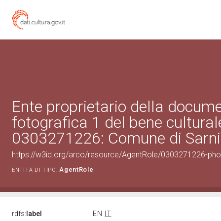
Ente proprietario della docum
fotografica 1 del bene cultural
0303271226: Comune di Sarn
https://w3id.org/arco/resource/AgentRole/0303271226-ph
AgentRole
ENTITÀ DI TIPO:
rdfs:
label
EN
IT