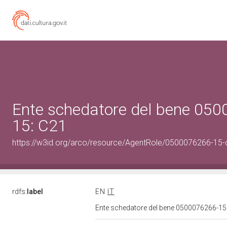
Ente schedatore del bene 05
15: C21
https://w3id.org/arco/resource/AgentRole/0500076266-15-
rdfs:
label
EN
IT
Ente schedatore del bene 0500076266-15