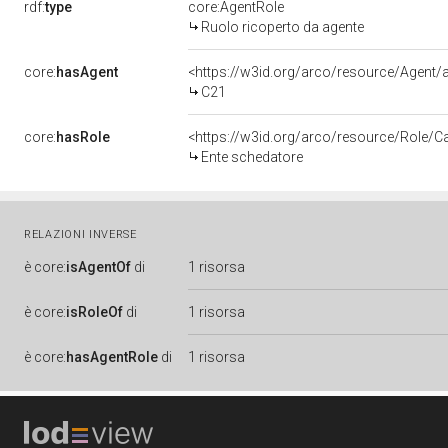
rdf:
type
core:AgentRole
Ruolo ricoperto da agente
core:
hasAgent
<https://w3id.org/arco/resource/Agen
C21
core:
hasRole
<https://w3id.org/arco/resource/Role/C
Ente schedatore
RELAZIONI INVERSE
è
core:
isAgentOf
di
1 risorsa
è
core:
isRoleOf
di
1 risorsa
è
core:
hasAgentRole
di
1 risorsa