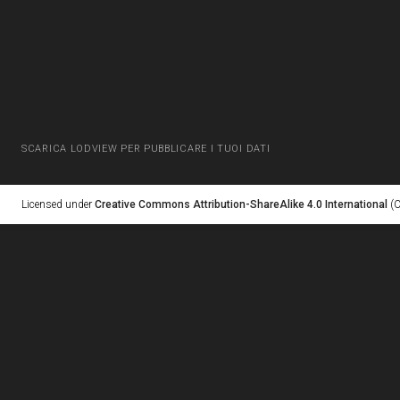
SCARICA LODVIEW PER PUBBLICARE I TUOI DATI
Licensed under
Creative Commons Attribution-ShareAlike 4.0 International
(C