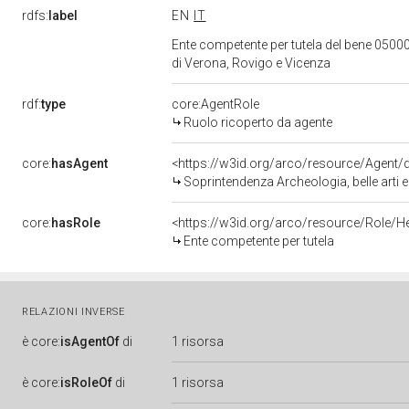
rdfs:
label
EN
IT
Ente competente per tutela del bene 05000
di Verona, Rovigo e Vicenza
rdf:
type
core:AgentRole
Ruolo ricoperto da agente
core:
hasAgent
<https://w3id.org/arco/resource/Agen
Soprintendenza Archeologia, belle arti 
core:
hasRole
<https://w3id.org/arco/resource/Role/H
Ente competente per tutela
RELAZIONI INVERSE
è
core:
isAgentOf
di
1 risorsa
è
core:
isRoleOf
di
1 risorsa