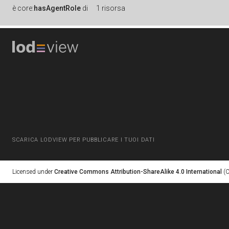
è
core:
hasAgentRole
di
1 risorsa
SCARICA LODVIEW PER PUBBLICARE I TUOI DATI
Licensed under
Creative Commons Attribution-ShareAlike 4.0 International
(C