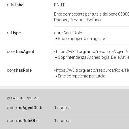
rdfs:
label
EN
IT
Ente competente per tutela del bene 05000
Padova, Treviso e Belluno
rdf:
type
core:AgentRole
Ruolo ricoperto da agente
core:
hasAgent
<https://w3id.org/arco/resource/Agen
Soprintendenza Archeologia, Belle Arti 
core:
hasRole
<https://w3id.org/arco/resource/Role/H
Ente competente per tutela
RELAZIONI INVERSE
è
core:
isAgentOf
di
1 risorsa
è
core:
isRoleOf
di
1 risorsa