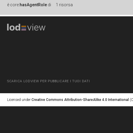
è
core:
hasAgentRole
di
1 risorsa
SCARICA LODVIEW PER PUBBLICARE I TUOI DATI
Licensed under
Creative Commons Attribution-ShareAlike 4.0 International
(C