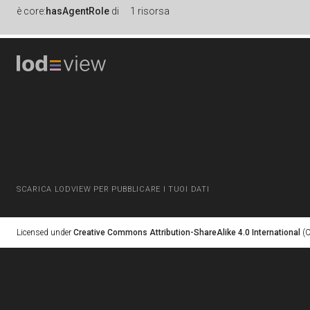
è
core:
hasAgentRole
di
1 risorsa
SCARICA LODVIEW PER PUBBLICARE I TUOI DATI
Licensed under
Creative Commons Attribution-ShareAlike 4.0 International
(C