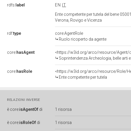
rdfs:
label
EN
IT
Ente competente per tutela del bene 05001
Verona, Rovigo e Vicenza
rdf:
type
core:AgentRole
Ruolo ricoperto da agente
core:
hasAgent
<https://w3id.org/arco/resource/Agen
Soprintendenza Archeologia, belle arti 
core:
hasRole
<https://w3id.org/arco/resource/Role/H
Ente competente per tutela
RELAZIONI INVERSE
è
core:
isAgentOf
di
1 risorsa
è
core:
isRoleOf
di
1 risorsa