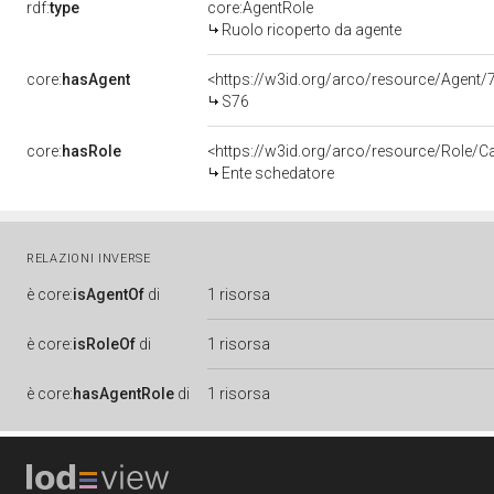
rdf:
type
core:AgentRole
Ruolo ricoperto da agente
core:
hasAgent
<https://w3id.org/arco/resource/Age
S76
core:
hasRole
<https://w3id.org/arco/resource/Role/C
Ente schedatore
RELAZIONI INVERSE
è
core:
isAgentOf
di
1 risorsa
è
core:
isRoleOf
di
1 risorsa
è
core:
hasAgentRole
di
1 risorsa