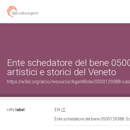
Ente schedatore del bene 0500
artistici e storici del Veneto
https://w3id.org/arco/resource/AgentRole/0500129388-cat
rdfs:
label
EN
IT
Ente schedatore del bene 0500129388: Sopri