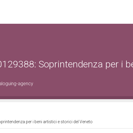
129388: Soprintendenza per i b
aloguing-agency
ntendenza per i beni artistici e storici del Veneto