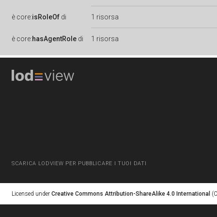
è
core:
isRoleOf
di
1 risorsa
è
core:
hasAgentRole
di
1 risorsa
SCARICA LODVIEW PER PUBBLICARE I TUOI DATI
Licensed under
Creative Commons Attribution-ShareAlike 4.0 International
(C