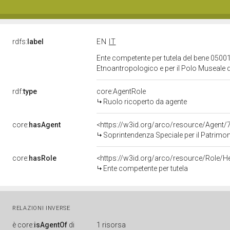
rdfs:
label
EN
IT
Ente competente per tutela del bene 05001
Etnoantropologico e per il Polo Museale d
rdf:
type
core:AgentRole
Ruolo ricoperto da agente
core:
hasAgent
<https://w3id.org/arco/resource/Agen
Soprintendenza Speciale per il Patrimonio Storico Ar
core:
hasRole
<https://w3id.org/arco/resource/Role/H
Ente competente per tutela
RELAZIONI INVERSE
è
core:
isAgentOf
di
1 risorsa