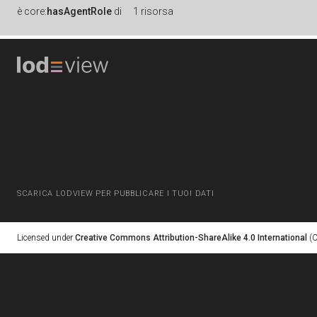
è
core:
hasAgentRole
di
1 risorsa
SCARICA LODVIEW PER PUBBLICARE I TUOI DATI
Licensed under
Creative Commons Attribution-ShareAlike 4.0 International
(C