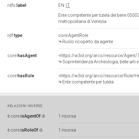
rdfs:
label
EN
IT
Ente competente per tutela del bene 05002
metropolitana di Venezia
rdf:
type
core:AgentRole
Ruolo ricoperto da agente
core:
hasAgent
<https://w3id.org/arco/resource/Age
Soprintendenza Archeologia, belle arti e
core:
hasRole
<https://w3id.org/arco/resource/Role/H
Ente competente per tutela
RELAZIONI INVERSE
è
core:
isAgentOf
di
1 risorsa
è
core:
isRoleOf
di
1 risorsa