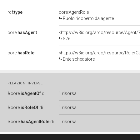
rdf:
type
core:AgentRole
Ruolo ricoperto da agente
core:
hasAgent
<https://w3id.org/arco/resource/Age
S76
core:
hasRole
<https://w3id.org/arco/resource/Role/C
Ente schedatore
RELAZIONI INVERSE
è
core:
isAgentOf
di
1 risorsa
è
core:
isRoleOf
di
1 risorsa
è
core:
hasAgentRole
di
1 risorsa