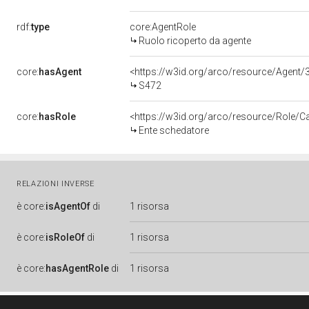
rdf:
type
core:AgentRole
Ruolo ricoperto da agente
core:
hasAgent
<https://w3id.org/arco/resource/Age
S472
core:
hasRole
<https://w3id.org/arco/resource/Role/C
Ente schedatore
RELAZIONI INVERSE
è
core:
isAgentOf
di
1 risorsa
è
core:
isRoleOf
di
1 risorsa
è
core:
hasAgentRole
di
1 risorsa