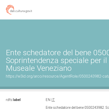
Ente schedatore del bene 05
Soprintendenza speciale per il
Museale Veneziano
https://w3id.org/arco/resource/AgentRole/0500243982-cat
rdfs:
label
EN
IT
Ente schedatore del bene 0500243982: So