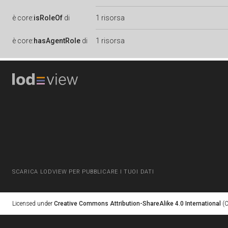
è
core:
isRoleOf
di
1 risorsa
è
core:
hasAgentRole
di
1 risorsa
SCARICA LODVIEW PER PUBBLICARE I TUOI DATI
Licensed under
Creative Commons Attribution-ShareAlike 4.0 International
(C