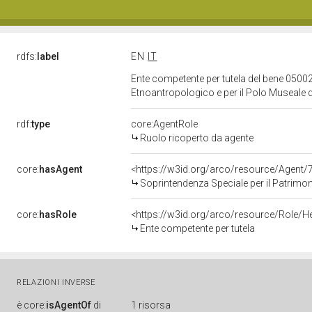
rdfs:
label
EN
IT
Ente competente per tutela del bene 05002
Etnoantropologico e per il Polo Museale d
rdf:
type
core:AgentRole
Ruolo ricoperto da agente
core:
hasAgent
<https://w3id.org/arco/resource/Agen
Soprintendenza Speciale per il Patrimonio Storico Ar
core:
hasRole
<https://w3id.org/arco/resource/Role/H
Ente competente per tutela
RELAZIONI INVERSE
è
core:
isAgentOf
di
1 risorsa