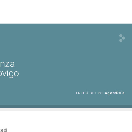
enza
ovigo
AgentRole
ENTITÀ DI TIPO:
e di