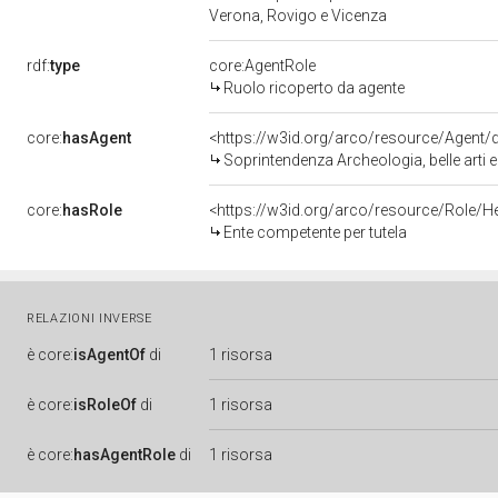
Verona, Rovigo e Vicenza
rdf:
type
core:AgentRole
Ruolo ricoperto da agente
core:
hasAgent
<https://w3id.org/arco/resource/Agen
Soprintendenza Archeologia, belle arti 
core:
hasRole
<https://w3id.org/arco/resource/Role/H
Ente competente per tutela
RELAZIONI INVERSE
è
core:
isAgentOf
di
1 risorsa
è
core:
isRoleOf
di
1 risorsa
è
core:
hasAgentRole
di
1 risorsa