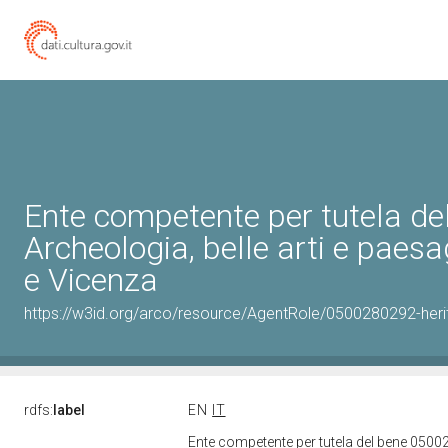
Ente competente per tutela d
Archeologia, belle arti e paesa
e Vicenza
https://w3id.org/arco/resource/AgentRole/0500280292-heri
rdfs:
label
EN
IT
Ente competente per tutela del bene 05002