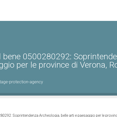
el bene 0500280292: Soprintend
ggio per le province di Verona, R
tage-protection-agency
80292: Soprintendenza Archeologia, belle arti e paesaggio per le provinc