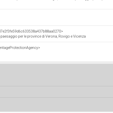
t/d7e2f3fe59d6c633538a437b88aa0270>
e paesaggio per le province di Verona, Rovigo e Vicenza
eritageProtectionAgency>