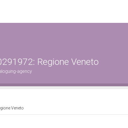
0291972: Regione Veneto
aloguing-agency
egione Veneto