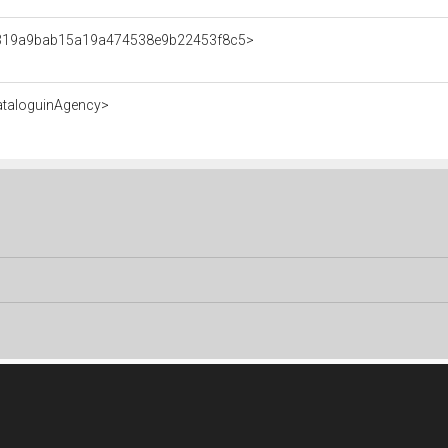
nt/319a9bab15a19a474538e9b22453f8c5>
ataloguinAgency>