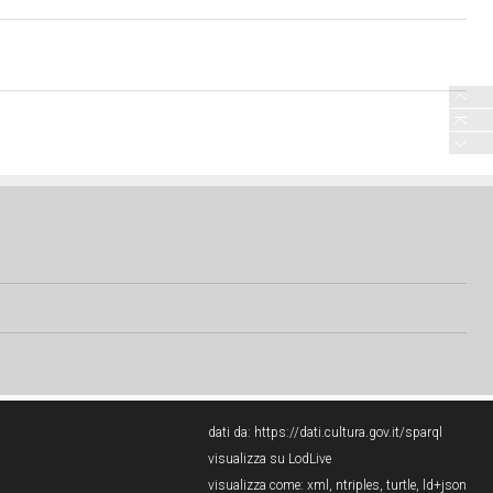
dati da:
https://dati.cultura.gov.it/sparql
visualizza su LodLive
visualizza come:
xml
,
ntriples
,
turtle
,
ld+json