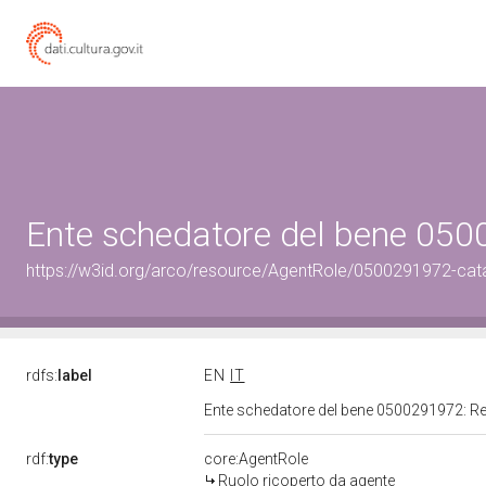
Ente schedatore del bene 050
https://w3id.org/arco/resource/AgentRole/0500291972-cat
rdfs:
label
EN
IT
Ente schedatore del bene 0500291972: R
rdf:
type
core:AgentRole
Ruolo ricoperto da agente