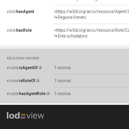
core:
hasAgent
<https://w3id.org/arco/resource/Age
Regione Veneto
core:
hasRole
<https://w3id.org/arco/resource/Role/C
Ente schedatore
RELAZIONI INVERSE
è
core:
isAgentOf
di
1 risorsa
è
core:
isRoleOf
di
1 risorsa
è
core:
hasAgentRole
di
1 risorsa