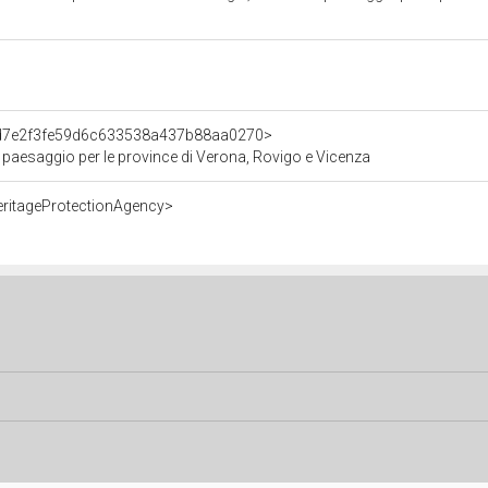
t/d7e2f3fe59d6c633538a437b88aa0270>
e paesaggio per le province di Verona, Rovigo e Vicenza
eritageProtectionAgency>