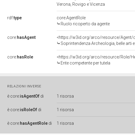
Verona, Rovigo e Vicenza
rdf:
type
core:AgentRole
Ruolo ricoperto da agente
core:
hasAgent
<https://w3id.org/arco/resource/Agen
Soprintendenza Archeologia, belle arti 
core:
hasRole
<https://w3id.org/arco/resource/Role/H
Ente competente per tutela
RELAZIONI INVERSE
è
core:
isAgentOf
di
1 risorsa
è
core:
isRoleOf
di
1 risorsa
è
core:
hasAgentRole
di
1 risorsa