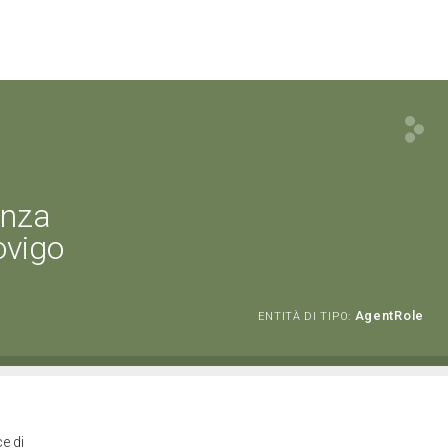
enza
ovigo
AgentRole
ENTITÀ DI TIPO:
e di