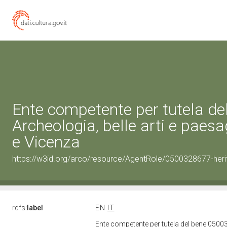
Ente competente per tutela d
Archeologia, belle arti e paesa
e Vicenza
https://w3id.org/arco/resource/AgentRole/0500328677-heri
rdfs:
label
EN
IT
Ente competente per tutela del bene 05003