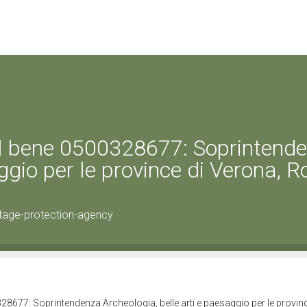
el bene 0500328677: Soprintend
ggio per le province di Verona, R
tage-protection-agency
28677: Soprintendenza Archeologia, belle arti e paesaggio per le provinc