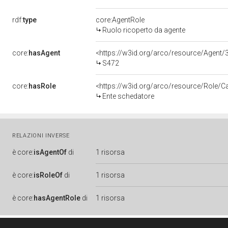
rdf:
type
core:AgentRole
Ruolo ricoperto da agente
core:
hasAgent
<https://w3id.org/arco/resource/Age
S472
core:
hasRole
<https://w3id.org/arco/resource/Role/C
Ente schedatore
RELAZIONI INVERSE
è
core:
isAgentOf
di
1 risorsa
è
core:
isRoleOf
di
1 risorsa
è
core:
hasAgentRole
di
1 risorsa