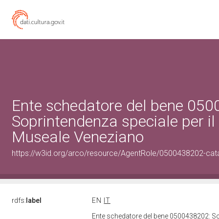
Ente schedatore del bene 05
Soprintendenza speciale per il
Museale Veneziano
https://w3id.org/arco/resource/AgentRole/0500438202-cat
rdfs:
label
EN
IT
Ente schedatore del bene 0500438202: So