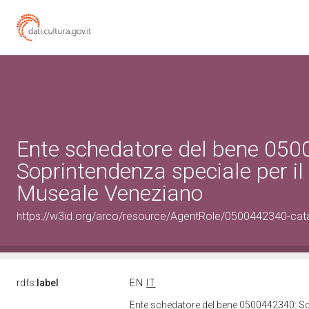
Ente schedatore del bene 05
Soprintendenza speciale per il
Museale Veneziano
https://w3id.org/arco/resource/AgentRole/0500442340-cat
rdfs:
label
EN
IT
Ente schedatore del bene 0500442340: So