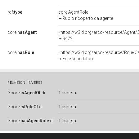
rdf:
type
core:AgentRole
Ruolo ricoperto da agente
core:
hasAgent
<https://w3id.org/arco/resource/Age
S472
core:
hasRole
<https://w3id.org/arco/resource/Role/C
Ente schedatore
RELAZIONI INVERSE
è
core:
isAgentOf
di
1 risorsa
è
core:
isRoleOf
di
1 risorsa
è
core:
hasAgentRole
di
1 risorsa