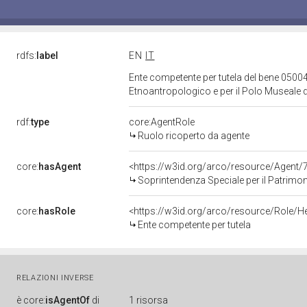
rdfs:
label
EN
IT
Ente competente per tutela del bene 05004
Etnoantropologico e per il Polo Museale d
rdf:
type
core:AgentRole
Ruolo ricoperto da agente
core:
hasAgent
<https://w3id.org/arco/resource/Agen
Soprintendenza Speciale per il Patrimonio Storico Ar
core:
hasRole
<https://w3id.org/arco/resource/Role/H
Ente competente per tutela
RELAZIONI INVERSE
è
core:
isAgentOf
di
1 risorsa