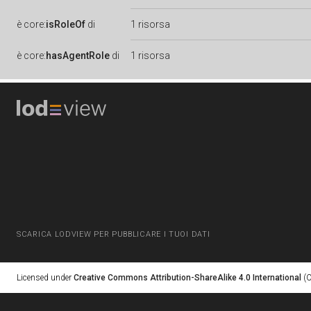
è
core:
isRoleOf
di
1 risorsa
è
core:
hasAgentRole
di
1 risorsa
SCARICA LODVIEW PER PUBBLICARE I TUOI DATI
Licensed under
Creative Commons Attribution-ShareAlike 4.0 International
(C