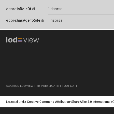
è
core:
isRoleOf
di
1 risorsa
è
core:
hasAgentRole
di
1 risorsa
SCARICA LODVIEW PER PUBBLICARE I TUOI DATI
Licensed under
Creative Commons Attribution-ShareAlike 4.0 International
(C