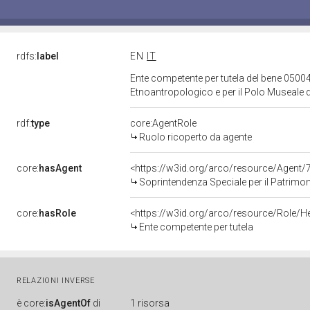
rdfs:
label
EN
IT
Ente competente per tutela del bene 05004
Etnoantropologico e per il Polo Museale d
rdf:
type
core:AgentRole
Ruolo ricoperto da agente
core:
hasAgent
<https://w3id.org/arco/resource/Agen
Soprintendenza Speciale per il Patrimonio Storico Ar
core:
hasRole
<https://w3id.org/arco/resource/Role/H
Ente competente per tutela
RELAZIONI INVERSE
è
core:
isAgentOf
di
1 risorsa