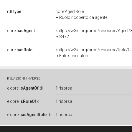
rdf:
type
core:AgentRole
Ruolo ricoperto da agente
core:
hasAgent
<https://w3id.org/arco/resource/Age
S472
core:
hasRole
<https://w3id.org/arco/resource/Role/C
Ente schedatore
RELAZIONI INVERSE
è
core:
isAgentOf
di
1 risorsa
è
core:
isRoleOf
di
1 risorsa
è
core:
hasAgentRole
di
1 risorsa