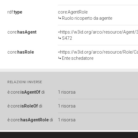
rdf:
type
core:AgentRole
Ruolo ricoperto da agente
core:
hasAgent
<https://w3id.org/arco/resource/Age
S472
core:
hasRole
<https://w3id.org/arco/resource/Role/C
Ente schedatore
RELAZIONI INVERSE
è
core:
isAgentOf
di
1 risorsa
è
core:
isRoleOf
di
1 risorsa
è
core:
hasAgentRole
di
1 risorsa