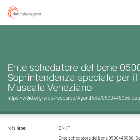
Ente schedatore del bene 05
Soprintendenza speciale per il
Museale Veneziano
https://w3id.org/arco/resource/AgentRole/0500445056-cat
rdfs:
label
EN
IT
Ente schedatore del bene 0500445056: So