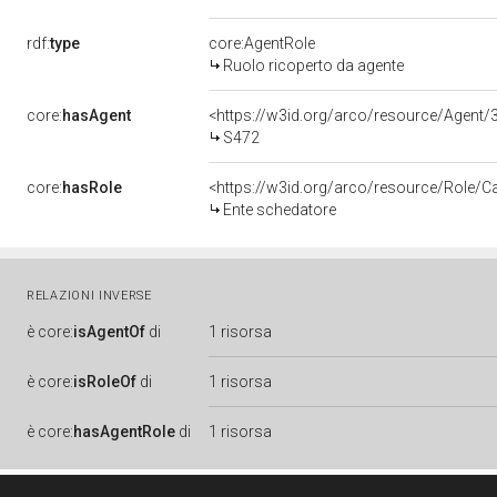
rdf:
type
core:AgentRole
Ruolo ricoperto da agente
core:
hasAgent
<https://w3id.org/arco/resource/Age
S472
core:
hasRole
<https://w3id.org/arco/resource/Role/C
Ente schedatore
RELAZIONI INVERSE
è
core:
isAgentOf
di
1 risorsa
è
core:
isRoleOf
di
1 risorsa
è
core:
hasAgentRole
di
1 risorsa