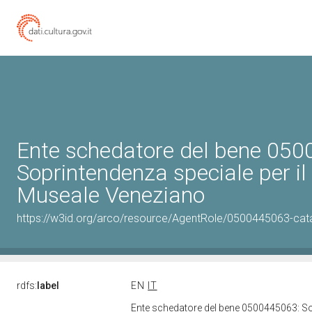
Ente schedatore del bene 05
Soprintendenza speciale per il
Museale Veneziano
https://w3id.org/arco/resource/AgentRole/0500445063-cat
rdfs:
label
EN
IT
Ente schedatore del bene 0500445063: So