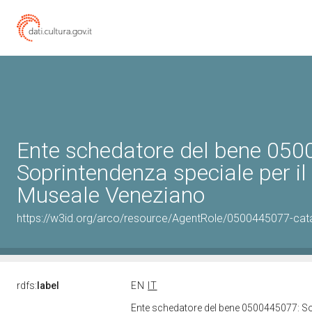
Ente schedatore del bene 05
Soprintendenza speciale per il
Museale Veneziano
https://w3id.org/arco/resource/AgentRole/0500445077-cat
rdfs:
label
EN
IT
Ente schedatore del bene 0500445077: So