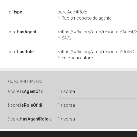
rdf:
type
core:AgentRole
Ruolo ricoperto da agente
core:
hasAgent
<https://w3id.org/arco/resource/Age
S472
core:
hasRole
<https://w3id.org/arco/resource/Role/C
Ente schedatore
RELAZIONI INVERSE
è
core:
isAgentOf
di
1 risorsa
è
core:
isRoleOf
di
1 risorsa
è
core:
hasAgentRole
di
1 risorsa