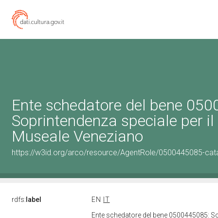
Ente schedatore del bene 05
Soprintendenza speciale per il
Museale Veneziano
https://w3id.org/arco/resource/AgentRole/0500445085-cat
rdfs:
label
EN
IT
Ente schedatore del bene 0500445085: So