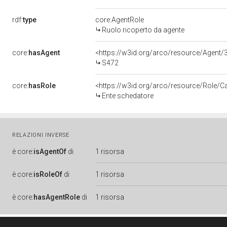
rdf:
type
core:AgentRole
Ruolo ricoperto da agente
core:
hasAgent
<https://w3id.org/arco/resource/Age
S472
core:
hasRole
<https://w3id.org/arco/resource/Role/C
Ente schedatore
RELAZIONI INVERSE
è
core:
isAgentOf
di
1 risorsa
è
core:
isRoleOf
di
1 risorsa
è
core:
hasAgentRole
di
1 risorsa