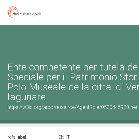
Ente competente per tutela d
Speciale per il Patrimonio Stor
Polo Museale della citta' di V
lagunare
https://w3id.org/arco/resource/AgentRole/0500445920-heri
rdfs:
label
EN
IT