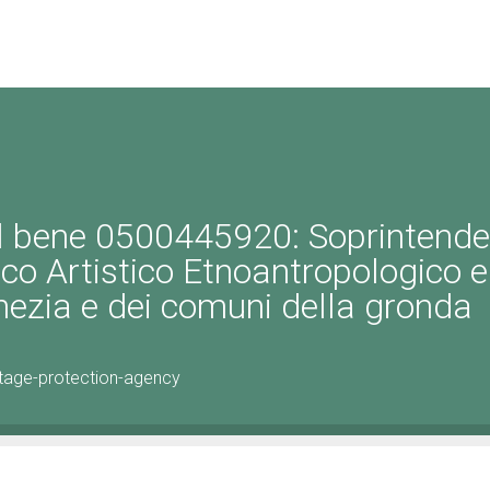
el bene 0500445920: Soprintend
ico Artistico Etnoantropologico e 
enezia e dei comuni della gronda
tage-protection-agency