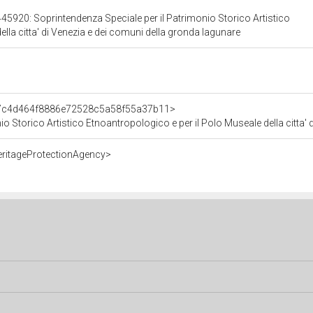
45920: Soprintendenza Speciale per il Patrimonio Storico Artistico
ella citta' di Venezia e dei comuni della gronda lagunare
t/7c4d464f8886e72528c5a58f55a37b11>
o Storico Artistico Etnoantropologico e per il Polo Museale della citta'
eritageProtectionAgency>