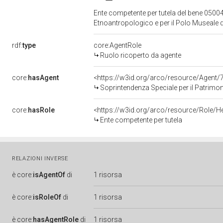
Ente competente per tutela del bene 05004
Etnoantropologico e per il Polo Museale d
rdf:
type
core:AgentRole
Ruolo ricoperto da agente
core:
hasAgent
<https://w3id.org/arco/resource/Agen
Soprintendenza Speciale per il Patrimoni
core:
hasRole
<https://w3id.org/arco/resource/Role/H
Ente competente per tutela
RELAZIONI INVERSE
è
core:
isAgentOf
di
1 risorsa
è
core:
isRoleOf
di
1 risorsa
è
core:
hasAgentRole
di
1 risorsa