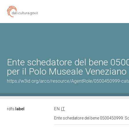
Ente schedatore del bene 050
per il Polo Museale Veneziano
https://w3id.org/arco/resource/AgentRole/0500450999-cat
rdfs:
label
EN
IT
Ente schedatore del bene 0500450999: So