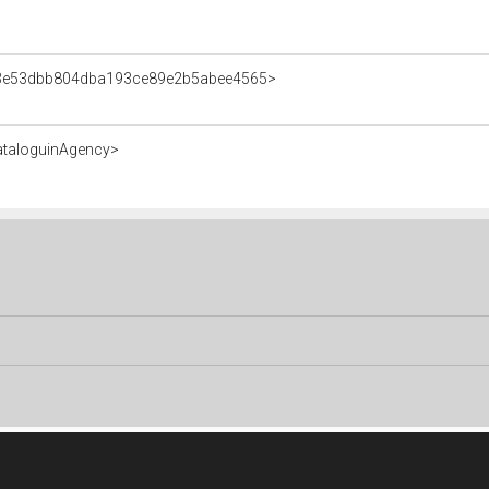
nt/3e53dbb804dba193ce89e2b5abee4565>
ataloguinAgency>