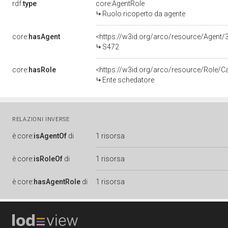
rdf:
type
core:AgentRole
Ruolo ricoperto da agente
core:
hasAgent
<https://w3id.org/arco/resource/Age
S472
core:
hasRole
<https://w3id.org/arco/resource/Role/C
Ente schedatore
RELAZIONI INVERSE
è
core:
isAgentOf
di
1 risorsa
è
core:
isRoleOf
di
1 risorsa
è
core:
hasAgentRole
di
1 risorsa