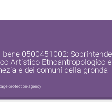
el bene 0500451002: Soprintend
ico Artistico Etnoantropologico e 
enezia e dei comuni della gronda
tage-protection-agency