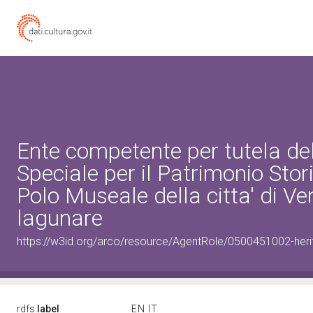
Ente competente per tutela d
Speciale per il Patrimonio Stor
Polo Museale della citta' di V
lagunare
https://w3id.org/arco/resource/AgentRole/0500451002-heri
rdfs:
label
EN
IT