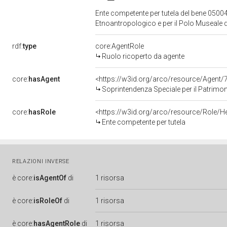
Ente competente per tutela del bene 05004
Etnoantropologico e per il Polo Museale d
rdf:
type
core:AgentRole
Ruolo ricoperto da agente
core:
hasAgent
<https://w3id.org/arco/resource/Agen
Soprintendenza Speciale per il Patrimoni
core:
hasRole
<https://w3id.org/arco/resource/Role/H
Ente competente per tutela
RELAZIONI INVERSE
è
core:
isAgentOf
di
1 risorsa
è
core:
isRoleOf
di
1 risorsa
è
core:
hasAgentRole
di
1 risorsa