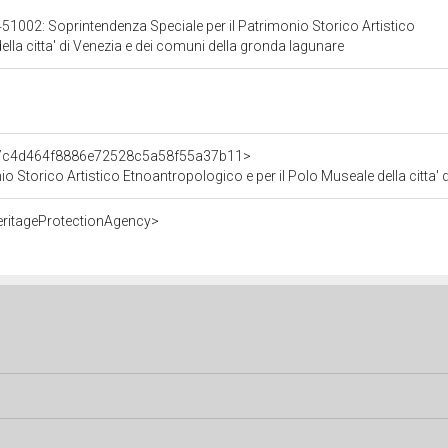
51002: Soprintendenza Speciale per il Patrimonio Storico Artistico
ella citta' di Venezia e dei comuni della gronda lagunare
t/7c4d464f8886e72528c5a58f55a37b11>
o Storico Artistico Etnoantropologico e per il Polo Museale della citta'
eritageProtectionAgency>