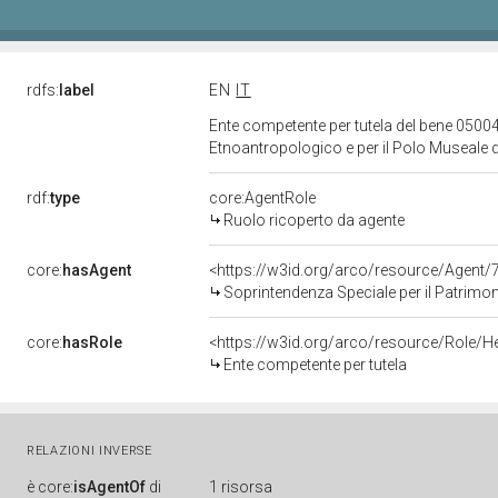
rdfs:
label
EN
IT
Ente competente per tutela del bene 05004
Etnoantropologico e per il Polo Museale d
rdf:
type
core:AgentRole
Ruolo ricoperto da agente
core:
hasAgent
<https://w3id.org/arco/resource/Agen
Soprintendenza Speciale per il Patrimonio Storico Ar
core:
hasRole
<https://w3id.org/arco/resource/Role/H
Ente competente per tutela
RELAZIONI INVERSE
è
core:
isAgentOf
di
1 risorsa