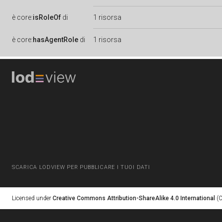
è
core:
isRoleOf
di
1 risorsa
è
core:
hasAgentRole
di
1 risorsa
SCARICA LODVIEW PER PUBBLICARE I TUOI DATI
Licensed under
Creative Commons Attribution-ShareAlike 4.0 International
(C