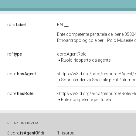
rdfs:
label
EN
IT
Ente competente per tutela del bene 05004
Etnoantropologico e per il Polo Museale d
rdf:
type
core:AgentRole
Ruolo ricoperto da agente
core:
hasAgent
<https://w3id.org/arco/resource/Agen
Soprintendenza Speciale per il Patrimonio Storico Ar
core:
hasRole
<https://w3id.org/arco/resource/Role/H
Ente competente per tutela
RELAZIONI INVERSE
è
core:
isAgentOf
di
1 risorsa