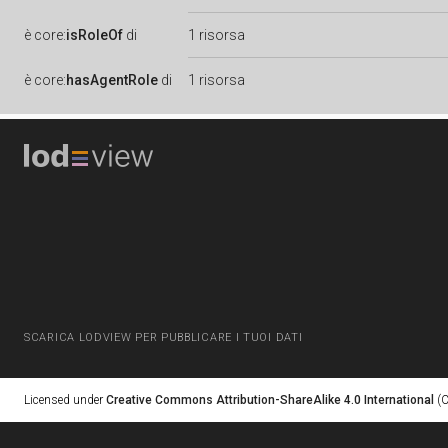
è
core:
isRoleOf
di
1 risorsa
è
core:
hasAgentRole
di
1 risorsa
SCARICA LODVIEW PER PUBBLICARE I TUOI DATI
Licensed under
Creative Commons Attribution-ShareAlike 4.0 International
(C