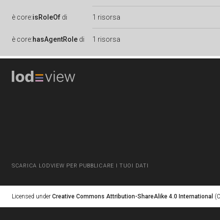
è
core:
isRoleOf
di
1 risorsa
è
core:
hasAgentRole
di
1 risorsa
SCARICA LODVIEW PER PUBBLICARE I TUOI DATI
Licensed under
Creative Commons Attribution-ShareAlike 4.0 International
(C