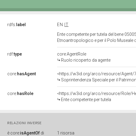
rdfs:
label
EN
IT
Ente competente per tutela del bene 05005
Etnoantropologico e per il Polo Museale d
rdf:
type
core:AgentRole
Ruolo ricoperto da agente
core:
hasAgent
<https://w3id.org/arco/resource/Agen
Soprintendenza Speciale per il Patrimonio Storico Ar
core:
hasRole
<https://w3id.org/arco/resource/Role/H
Ente competente per tutela
RELAZIONI INVERSE
è
core:
isAgentOf
di
1 risorsa