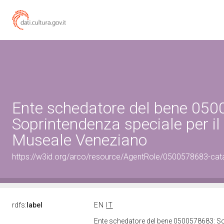
Ente schedatore del bene 05
Soprintendenza speciale per il
Museale Veneziano
https://w3id.org/arco/resource/AgentRole/0500578683-cat
rdfs:
label
EN
IT
Ente schedatore del bene 0500578683: So