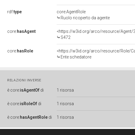
rdf:
type
core:AgentRole
Ruolo ricoperto da agente
core:
hasAgent
<https://w3id.org/arco/resource/Age
S472
core:
hasRole
<https://w3id.org/arco/resource/Role/C
Ente schedatore
RELAZIONI INVERSE
è
core:
isAgentOf
di
1 risorsa
è
core:
isRoleOf
di
1 risorsa
è
core:
hasAgentRole
di
1 risorsa