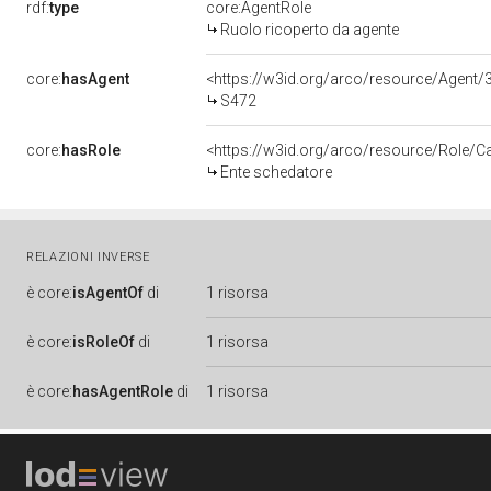
rdf:
type
core:AgentRole
Ruolo ricoperto da agente
core:
hasAgent
<https://w3id.org/arco/resource/Age
S472
core:
hasRole
<https://w3id.org/arco/resource/Role/C
Ente schedatore
RELAZIONI INVERSE
è
core:
isAgentOf
di
1 risorsa
è
core:
isRoleOf
di
1 risorsa
è
core:
hasAgentRole
di
1 risorsa