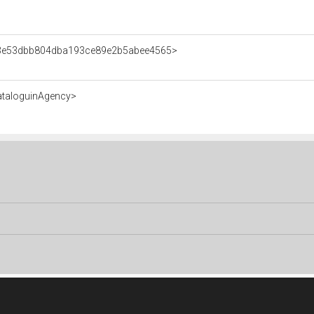
nt/3e53dbb804dba193ce89e2b5abee4565>
ataloguinAgency>