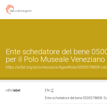
Ente schedatore del bene 050
per il Polo Museale Veneziano
https://w3id.org/arco/resource/AgentRole/0500578808-cat
rdfs:
label
EN
IT
Ente schedatore del bene 0500578808: So