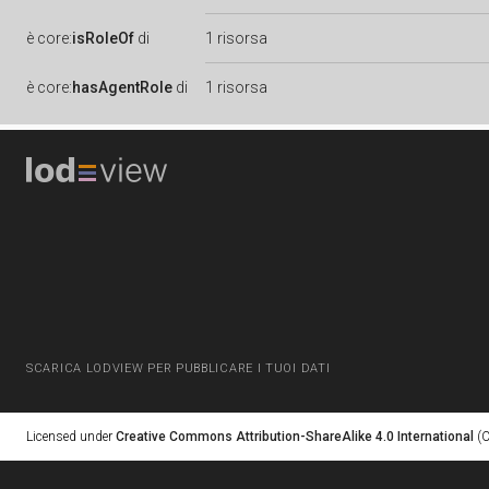
è
core:
isRoleOf
di
1 risorsa
è
core:
hasAgentRole
di
1 risorsa
SCARICA LODVIEW PER PUBBLICARE I TUOI DATI
Licensed under
Creative Commons Attribution-ShareAlike 4.0 International
(C