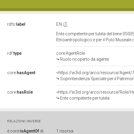
rdfs:
label
EN
IT
Ente competente per tutela del bene 05005
Etnoantropologico e per il Polo Museale d
rdf:
type
core:AgentRole
Ruolo ricoperto da agente
core:
hasAgent
<https://w3id.org/arco/resource/Agen
Soprintendenza Speciale per il Patrimonio Storico Ar
core:
hasRole
<https://w3id.org/arco/resource/Role/H
Ente competente per tutela
RELAZIONI INVERSE
è
core:
isAgentOf
di
1 risorsa