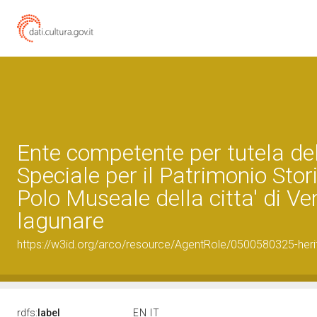
Ente competente per tutela d
Speciale per il Patrimonio Stor
Polo Museale della citta' di V
lagunare
https://w3id.org/arco/resource/AgentRole/0500580325-heri
rdfs:
label
EN
IT