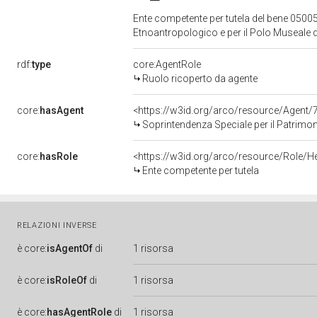
Ente competente per tutela del bene 05005
Etnoantropologico e per il Polo Museale d
rdf:
type
core:AgentRole
Ruolo ricoperto da agente
core:
hasAgent
<https://w3id.org/arco/resource/Agen
Soprintendenza Speciale per il Patrimoni
core:
hasRole
<https://w3id.org/arco/resource/Role/H
Ente competente per tutela
RELAZIONI INVERSE
è
core:
isAgentOf
di
1 risorsa
è
core:
isRoleOf
di
1 risorsa
è
core:
hasAgentRole
di
1 risorsa