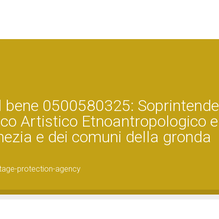
el bene 0500580325: Soprintend
ico Artistico Etnoantropologico e 
enezia e dei comuni della gronda
tage-protection-agency