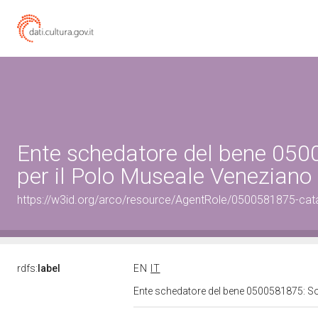
Ente schedatore del bene 050
per il Polo Museale Veneziano
https://w3id.org/arco/resource/AgentRole/0500581875-cat
rdfs:
label
EN
IT
Ente schedatore del bene 0500581875: So