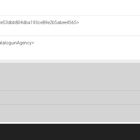
nt/3e53dbb804dba193ce89e2b5abee4565>
ataloguinAgency>