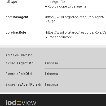
rdf:
type
core:AgentRole
Ruolo ricoperto da agente
core:
hasAgent
<https://w3id.org/arco/resource/Age
S472
core:
hasRole
<https://w3id.org/arco/resource/Role/C
Ente schedatore
RELAZIONI INVERSE
è
core:
isAgentOf
di
1 risorsa
è
core:
isRoleOf
di
1 risorsa
è
core:
hasAgentRole
di
1 risorsa