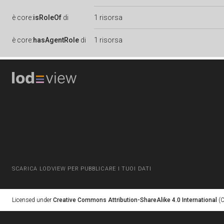
è
core:
isRoleOf
di
1 risorsa
è
core:
hasAgentRole
di
1 risorsa
SCARICA LODVIEW PER PUBBLICARE I TUOI DATI
Licensed under
Creative Commons Attribution-ShareAlike 4.0 International
(C