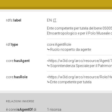
rdfs:
label
EN
IT
Ente competente per tutela del bene 05005
Etnoantropologico e per il Polo Museale d
rdf:
type
core:AgentRole
Ruolo ricoperto da agente
core:
hasAgent
<https://w3id.org/arco/resource/Agen
Soprintendenza Speciale per il Patrimonio Storico Ar
core:
hasRole
<https://w3id.org/arco/resource/Role/H
Ente competente per tutela
RELAZIONI INVERSE
è
core:
isAgentOf
di
1 risorsa