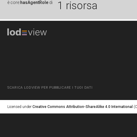
1 risorsa
è
core:
hasAgentRole
di
SCARICA LODVIEW PER PUBBLICARE I TUOI DATI
Licensed under
Creative Commons Attribution-ShareAlike 4.0 International
(C