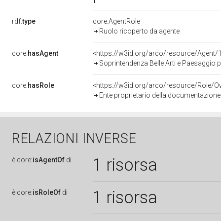
rdf:
type
core:AgentRole
Ruolo ricoperto da agente
core:
hasAgent
<https://w3id.org/arco/resource/Age
Soprintendenza Belle Arti e Paesaggio p
core:
hasRole
<https://w3id.org/arco/resource/Role/
Ente proprietario della documentazione
RELAZIONI INVERSE
1 risorsa
è
core:
isAgentOf
di
1 risorsa
è
core:
isRoleOf
di