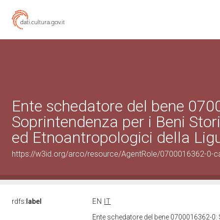
Ente schedatore del bene 070
Soprintendenza per i Beni Storic
ed Etnoantropologici della Lig
https://w3id.org/arco/resource/AgentRole/0700016362-0-c
rdfs:
label
EN
IT
Ente schedatore del bene 0700016362-0: Sop