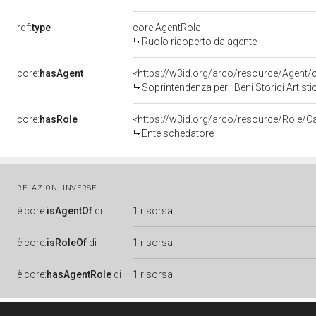
rdf:
type
core:AgentRole
Ruolo ricoperto da agente
core:
hasAgent
<https://w3id.org/arco/resource/Age
Soprintendenza per i Beni Storici Artisti
core:
hasRole
<https://w3id.org/arco/resource/Role/C
Ente schedatore
RELAZIONI INVERSE
è
core:
isAgentOf
di
1 risorsa
è
core:
isRoleOf
di
1 risorsa
è
core:
hasAgentRole
di
1 risorsa